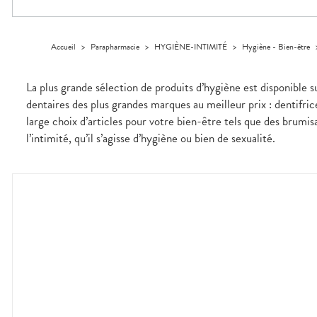
Trousse à
alimentaires
CHEVEUX
VOTRE
pharmacie
APPLICATION
Dispositifs
Cheveux
DE SANTÉ
médicaux
Corps
Accueil
>
Parapharmacie
>
HYGIÈNE-INTIMITÉ
>
Hygiène - Bien-être
Homme
Solaire
La plus grande sélection de produits d’hygiène est disponible 
Visage
dentaires des plus grandes marques au meilleur prix : dentifri
large choix d’articles pour votre bien-être tels que des brumisa
l’intimité, qu’il s’agisse d’hygiène ou bien de sexualité.