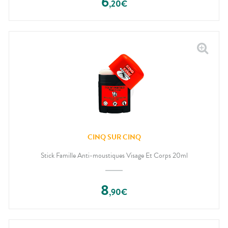
6
,
20
€
CINQ SUR CINQ
Stick Famille Anti-moustiques Visage Et Corps 20ml
8
,
90
€