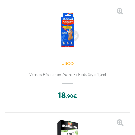
URGO
Verrues Résistantes Mains Et Pieds Stylo 1,5ml
18
,
90
€