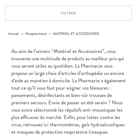
Trousse à
alimentaires
CHEVEUX
VOTRE
pharmacie
APPLICATION
Dispositifs
Cheveux
DE SANTÉ
FILTRER
médicaux
Corps
Homme
Solaire
Accueil
>
Parapharmacie
>
MATÉRIEL ET ACCESSOIRES
Visage
Au sein de l’univers “Matériel et Accessoires”, vous
trouverez une multitude de produits au meilleur prix qui
vous seront utiles au quotidien. La Pharmacie vous
propose un large choix d’articles d’orthopédie ou encore
d’aide au maintien à domicile. La Pharmacie a également
tout ce qu’il vous faut pour soigner vos blessures :
pansements, désinfectants et bien-sûr trousses de
premiers secours. Envie de passer un été serein ? Nous
vous avons sélectionné les répulsifs anti-moustiques les
plus efficaces du marché. Enfin, pour lutter contre les
virus, retrouvez ici thermomètres, gels hydroalcooliques
et masques de protection respiratoire (masques