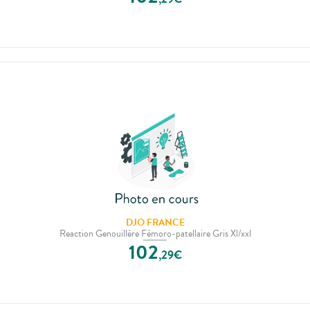
DJO FRANCE
Reaction Genouillère Fémoro-patellaire Gris Xl/xxl
102
,
29
€