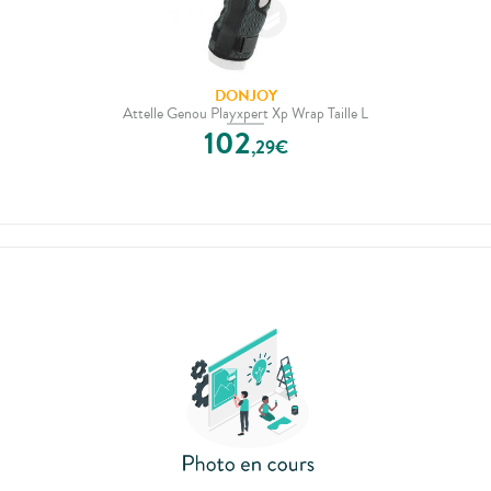
DONJOY
Attelle Genou Playxpert Xp Wrap Taille L
102
,
29
€