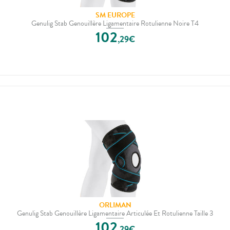
SM EUROPE
Genulig Stab Genouillère Ligamentaire Rotulienne Noire T4
102
,
29
€
ORLIMAN
Genulig Stab Genouillère Ligamentaire Articulée Et Rotulienne Taille 3
102
,
29
€