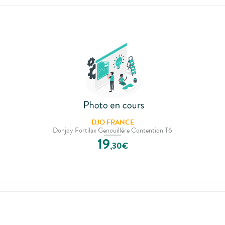
DJO FRANCE
Donjoy Fortilax Genouillère Contention T6
19
,
30
€