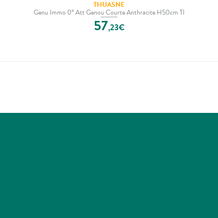
THUASNE
Genu Immo 0° Att Genou Courte Anthracite H50cm Tl
57
,
23
€