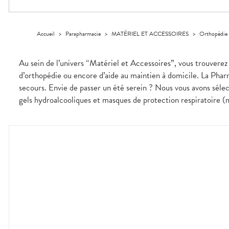
Trousse à
alimentaires
CHEVEUX
VOTRE
pharmacie
APPLICATION
Dispositifs
Cheveux
DE SANTÉ
médicaux
Corps
Accueil
>
Parapharmacie
>
MATÉRIEL ET ACCESSOIRES
>
Orthopédie
Homme
Solaire
Au sein de l’univers “Matériel et Accessoires”, vous trouverez 
Visage
d’orthopédie ou encore d’aide au maintien à domicile. La Pharm
secours. Envie de passer un été serein ? Nous vous avons sélect
gels hydroalcooliques et masques de protection respiratoire (