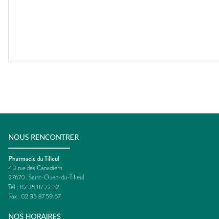
NOUS RENCONTRER
Pharmacie du Tilleul
40 rue des Canadiens
27670
Saint-Ouen-du-Tilleul
Tel :
02 35 87 72 32
Fax :
02 35 87 59 67
NOS HORAIRES