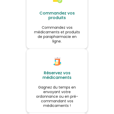
Consumer Medical Care
GmbH. Lire attentivement les
Voir le produit
instructions figurant sur la
Commandez vos
notice et/ou l’étiquetage.
produits
Demandez conseil à votre
médecin ou pharmacien.
Ajouter au panier
Commandez vos
médicaments et produits
de parapharmacie en
ligne.
Réservez vos
médicaments
Gagnez du temps en
envoyant votre
ordonnance ou en pré-
commandant vos
médicaments !