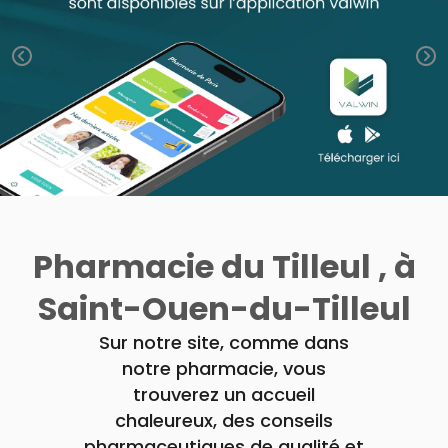
Trousse à
alimentaires
CHEVEUX
VOTRE
pharmacie
APPLICATION
Dispositifs
Cheveux
DE SANTÉ
médicaux
Corps
Homme
Solaire
Visage
Pharmacie du Tilleul , à
Saint-Ouen-du-Tilleul
Sur notre site, comme dans
notre pharmacie, vous
trouverez un accueil
chaleureux, des conseils
pharmaceutiques de qualité et