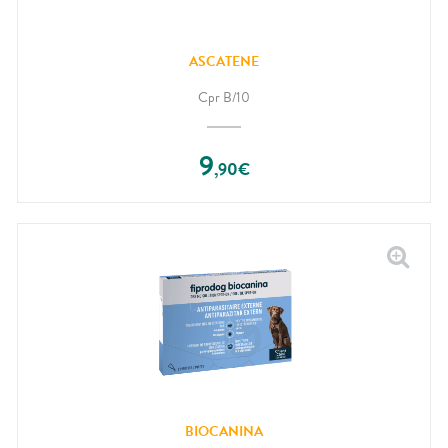
ASCATENE
Cpr B/10
9
,
90
€
BIOCANINA