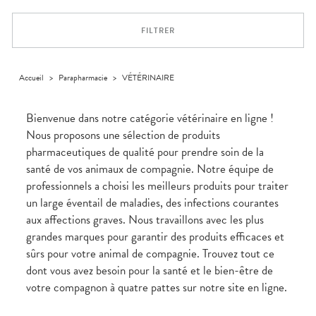
Trousse à
alimentaires
CHEVEUX
VOTRE
pharmacie
APPLICATION
Dispositifs
Cheveux
DE SANTÉ
FILTRER
médicaux
Corps
Homme
Solaire
Accueil
>
Parapharmacie
>
VÉTÉRINAIRE
Visage
Bienvenue dans notre catégorie vétérinaire en ligne !
Nous proposons une sélection de produits
pharmaceutiques de qualité pour prendre soin de la
santé de vos animaux de compagnie. Notre équipe de
professionnels a choisi les meilleurs produits pour traiter
un large éventail de maladies, des infections courantes
aux affections graves. Nous travaillons avec les plus
grandes marques pour garantir des produits efficaces et
sûrs pour votre animal de compagnie. Trouvez tout ce
dont vous avez besoin pour la santé et le bien-être de
votre compagnon à quatre pattes sur notre site en ligne.