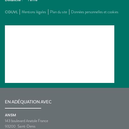
Dimanche
:
Fermé
CGUVL
Mentions légales
Plan du site
Données personnelles et cookies
EN ADÉQUATION AVEC
ANSM
143 boulevard Anatole France
93200
Saint-Denis