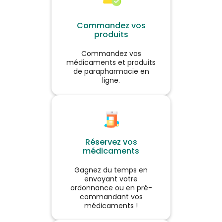
Consumer Medical Care
GmbH. Lire attentivement les
Voir le produit
instructions figurant sur la
Commandez vos
notice et/ou l’étiquetage.
produits
Demandez conseil à votre
médecin ou pharmacien.
Ajouter au panier
Commandez vos
médicaments et produits
de parapharmacie en
ligne.
Réservez vos
médicaments
Gagnez du temps en
envoyant votre
ordonnance ou en pré-
commandant vos
médicaments !