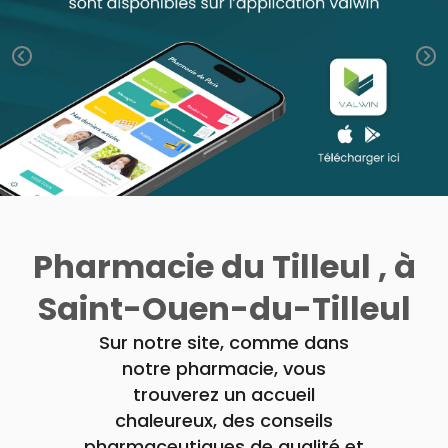
Trousse à
alimentaires
CHEVEUX
VOTRE
pharmacie
APPLICATION
Dispositifs
Cheveux
DE SANTÉ
médicaux
Corps
Homme
Solaire
Visage
Pharmacie du Tilleul , à
Saint-Ouen-du-Tilleul
Sur notre site, comme dans
notre pharmacie, vous
trouverez un accueil
chaleureux, des conseils
pharmaceutiques de qualité et