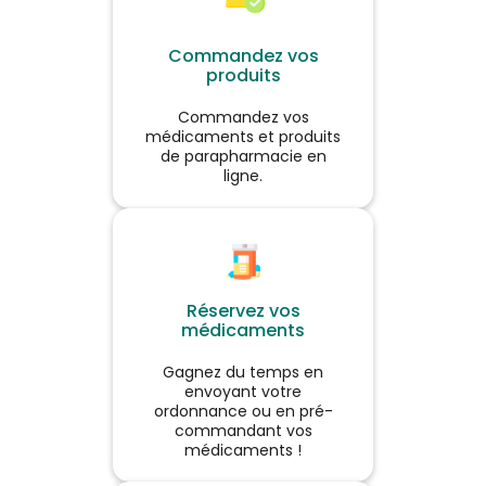
Consumer Medical Care
GmbH. Lire attentivement les
Voir le produit
instructions figurant sur la
Commandez vos
notice et/ou l’étiquetage.
produits
Demandez conseil à votre
médecin ou pharmacien.
Ajouter au panier
Commandez vos
médicaments et produits
de parapharmacie en
ligne.
Réservez vos
médicaments
Gagnez du temps en
envoyant votre
ordonnance ou en pré-
commandant vos
médicaments !