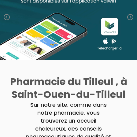
Trousse à
alimentaires
CHEVEUX
VOTRE
pharmacie
APPLICATION
Dispositifs
Cheveux
DE SANTÉ
médicaux
Corps
Homme
Solaire
Visage
Pharmacie du Tilleul , à
Saint-Ouen-du-Tilleul
Sur notre site, comme dans
notre pharmacie, vous
trouverez un accueil
chaleureux, des conseils
pharmaceutiques de qualité et