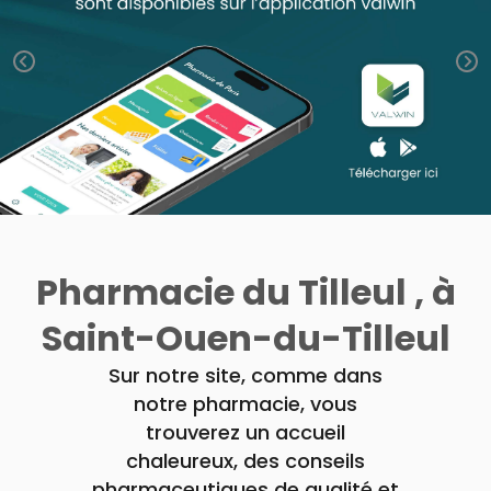
Trousse à
alimentaires
CHEVEUX
VOTRE
pharmacie
APPLICATION
Dispositifs
Cheveux
DE SANTÉ
médicaux
Corps
Homme
Solaire
Visage
Pharmacie du Tilleul , à
Saint-Ouen-du-Tilleul
Sur notre site, comme dans
notre pharmacie, vous
trouverez un accueil
chaleureux, des conseils
pharmaceutiques de qualité et