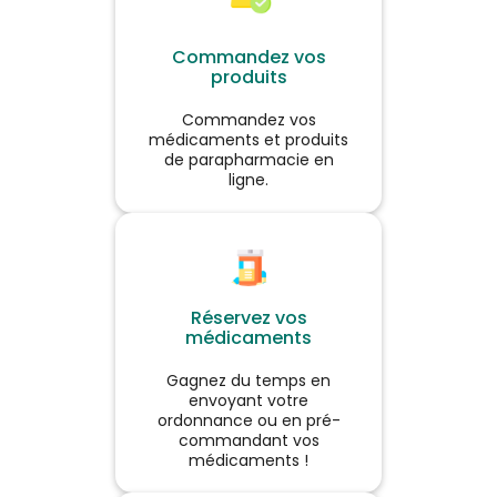
Consumer Medical Care
GmbH. Lire attentivement les
Voir le produit
instructions figurant sur la
Commandez vos
notice et/ou l’étiquetage.
produits
Demandez conseil à votre
médecin ou pharmacien.
Ajouter au panier
Commandez vos
médicaments et produits
de parapharmacie en
ligne.
Réservez vos
médicaments
Gagnez du temps en
envoyant votre
ordonnance ou en pré-
commandant vos
médicaments !