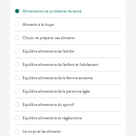
Trousse à
alimentaires
CHEVEUX
VOTRE
pharmacie
APPLICATION
Dispositifs
Cheveux
Alimentation et problèmes de santé
DE SANTÉ
médicaux
Corps
Aliments à la loupe
Homme
Solaire
Choisir et préparer ses aliments
Visage
Equilibre alimentaire de l'adulte
Equilibre alimentaire de l'enfant et l'adolescent
Equilibre alimentaire de la femme enceinte
Equilibre alimentaire de la personne âgée
Equilibre alimentaire du sportif
Equilibre alimentaire et végétarisme
Le corps et les aliments