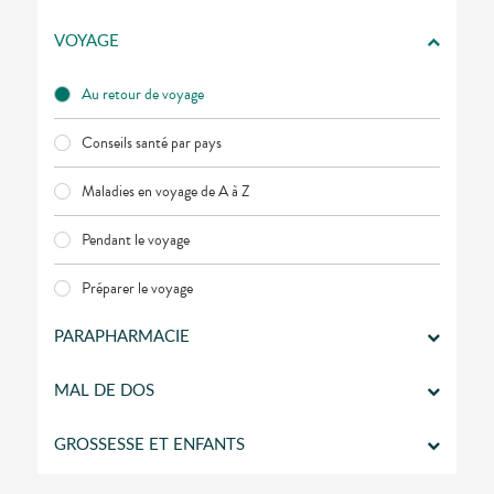
Trousse à
alimentaires
CHEVEUX
VOTRE
pharmacie
APPLICATION
Dispositifs
Cheveux
DE SANTÉ
VOYAGE
médicaux
Corps
Homme
Au retour de voyage
Solaire
Conseils santé par pays
Visage
Maladies en voyage de A à Z
Pendant le voyage
Préparer le voyage
PARAPHARMACIE
MAL DE DOS
GROSSESSE ET ENFANTS