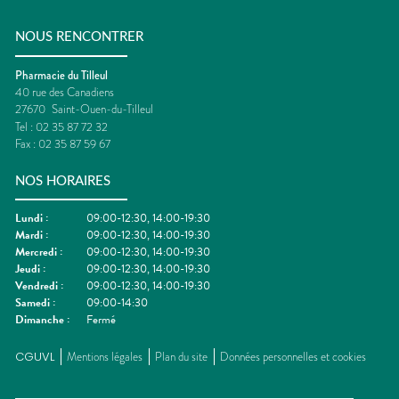
NOUS RENCONTRER
Pharmacie du Tilleul
40 rue des Canadiens
27670
Saint-Ouen-du-Tilleul
Tel :
02 35 87 72 32
Fax :
02 35 87 59 67
NOS HORAIRES
Lundi
:
09:00-12:30, 14:00-19:30
Mardi
:
09:00-12:30, 14:00-19:30
Mercredi
:
09:00-12:30, 14:00-19:30
Jeudi
:
09:00-12:30, 14:00-19:30
Vendredi
:
09:00-12:30, 14:00-19:30
Samedi
:
09:00-14:30
Dimanche
:
Fermé
CGUVL
Mentions légales
Plan du site
Données personnelles et cookies