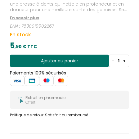
une brosse à dents qui nettoie en profondeur et en
douceur pour une meilleure santé des gencives. Ses
brins sont effilés (1/100ème) pour une meilleure
En savoir plus
efficacité interdentaire, et son manche quad-grip
EAN :
7630019902267
assure le meilleur angle de brossage (45°) Cette
brosse a été testée scientifiquement pour permettre
En stock
une élimination optimale de la plaque dans les
zones difficiles d'accès : entre les dents, le long et
5
,
90
€ TTC
sous le sillon gingival. Cette brosse possède un
capuchon afin de garantir une hygiène parfaite.
Ajouter au panier
-
1
+
Paiements 100% sécurisés
Retrait en pharmacie
Offert
Politique de retour
Satisfait ou remboursé