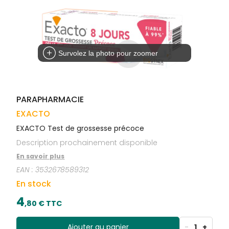
Trousse à
alimentaires
CHEVEUX
VOTRE
pharmacie
APPLICATION
Dispositifs
Cheveux
DE SANTÉ
médicaux
Corps
Homme
Survolez la photo pour zoomer
Solaire
Visage
PARAPHARMACIE
EXACTO
EXACTO Test de grossesse précoce
Description prochainement disponible
En savoir plus
EAN :
3532678589312
En stock
4
,
80
€ TTC
Ajouter au panier
-
1
+