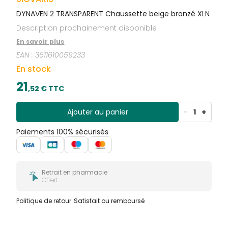
DYNAVEN 2 TRANSPARENT Chaussette beige bronzé XLN
Description prochainement disponible
En savoir plus
EAN :
3611610059233
En stock
21
,
52
€ TTC
Ajouter au panier
-
1
+
Paiements 100% sécurisés
Retrait en pharmacie
Offert
Politique de retour
Satisfait ou remboursé