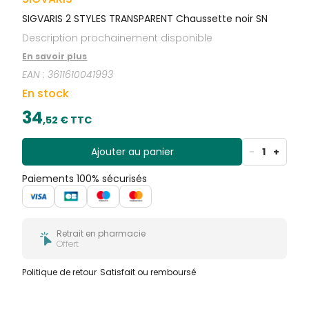
SIGVARIS 2 STYLES TRANSPARENT Chaussette noir SN
Description prochainement disponible
En savoir plus
EAN :
3611610041993
En stock
34
,
52
€ TTC
Ajouter au panier
-
1
+
Paiements 100% sécurisés
Retrait en pharmacie
Offert
Politique de retour
Satisfait ou remboursé