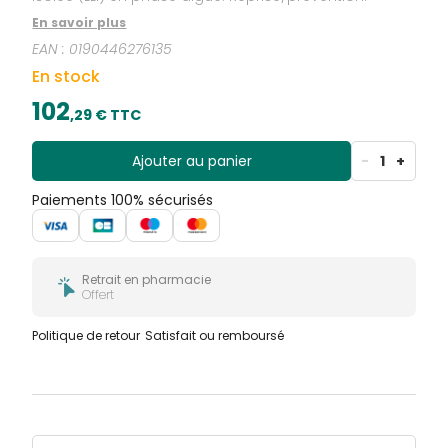
En savoir plus
EAN :
0190446276135
En stock
102
,
29
€ TTC
Ajouter au panier
-
1
+
Paiements 100% sécurisés
Retrait en pharmacie
Offert
Politique de retour
Satisfait ou remboursé