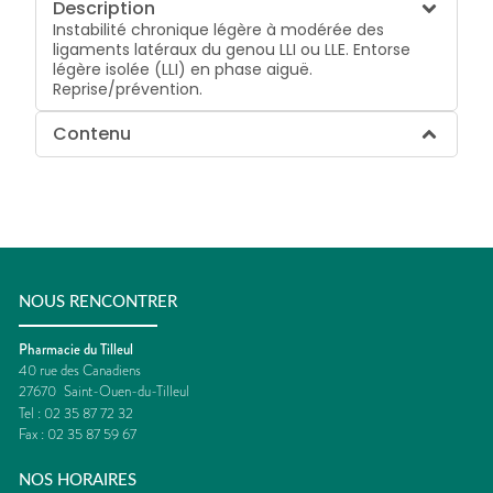
Description
Instabilité chronique légère à modérée des
ligaments latéraux du genou LLI ou LLE. Entorse
légère isolée (LLI) en phase aiguë.
Reprise/prévention.
Contenu
NOUS RENCONTRER
Pharmacie du Tilleul
40 rue des Canadiens
27670
Saint-Ouen-du-Tilleul
Tel :
02 35 87 72 32
Fax :
02 35 87 59 67
NOS HORAIRES