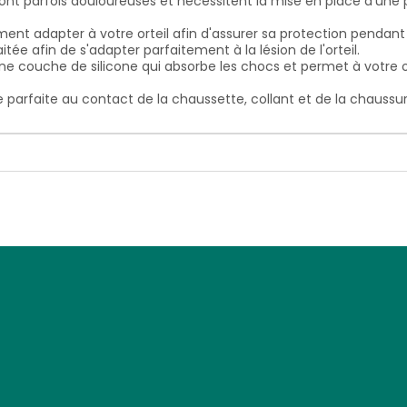
 sont parfois douloureuses et nécessitent la mise en place d'une p
nt adapter à votre orteil afin d'assurer sa protection pendant
tée afin de s'adapter parfaitement à la lésion de l'orteil.
couche de silicone qui absorbe les chocs et permet à votre orte
e parfaite au contact de la chaussette, collant et de la chaussure