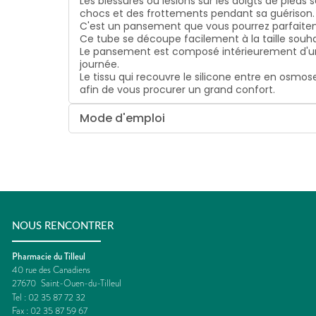
Les blessures ou lésions sur les doigts de pieds
chocs et des frottements pendant sa guérison.
C'est un pansement que vous pourrez parfaiteme
Ce tube se découpe facilement à la taille souhai
Le pansement est composé intérieurement d'une 
journée.
Le tissu qui recouvre le silicone entre en osmos
afin de vous procurer un grand confort.
Mode d'emploi
NOUS RENCONTRER
Pharmacie du Tilleul
40 rue des Canadiens
27670
Saint-Ouen-du-Tilleul
Tel :
02 35 87 72 32
Fax :
02 35 87 59 67