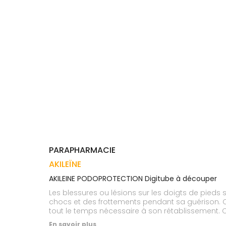
Trousse à
alimentaires
CHEVEUX
VOTRE
pharmacie
APPLICATION
Dispositifs
Cheveux
DE SANTÉ
médicaux
Corps
Homme
Solaire
Visage
PARAPHARMACIE
AKILEÏNE
AKILEINE PODOPROTECTION Digitube à découper
Les blessures ou lésions sur les doigts de pieds 
chocs et des frottements pendant sa guérison. C'est un pansement que vous pourrez parfaitement adapter à votre orteil afin d'assurer sa protection pendant
tout le temps nécessaire à son rétablissement. Ce tube se découpe facilement à la taille souhaitée afin de s'adapter parfaitement à la lésion de l'orteil. Le
pansement est composé intérieurement d'une couc
En savoir plus