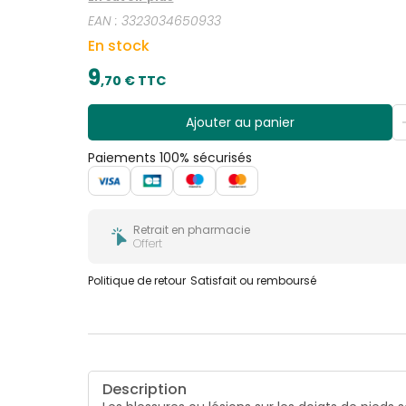
Le tissu qui recouvre le silicone entre en osmose 
EAN :
3323034650933
de vous procurer un grand confort.
En stock
9
,
70
€ TTC
Ajouter au panier
Paiements 100% sécurisés
Retrait en pharmacie
Offert
Politique de retour
Satisfait ou remboursé
Description