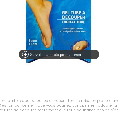
Survolez la photo pour zoomer
sont parfois douloureuses et nécessitent la mise en place d'une 
he de silicone qui absorbe les chocs et permet à votre orteil 