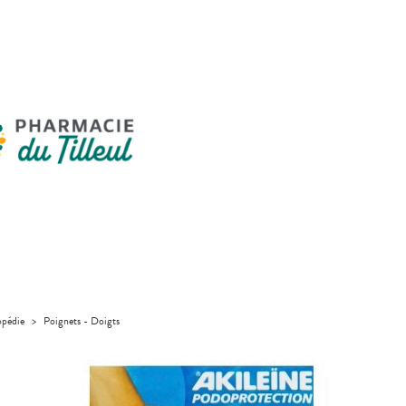
pédie
>
Poignets - Doigts