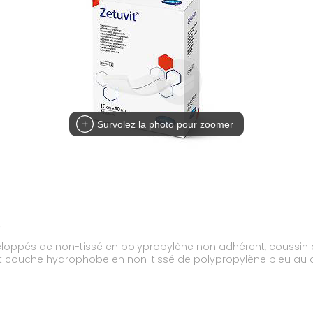
Survolez la photo pour zoomer
0
loppés de non-tissé en polypropylène non adhérent, coussin a
ns et couche hydrophobe en non-tissé de polypropylène bleu 