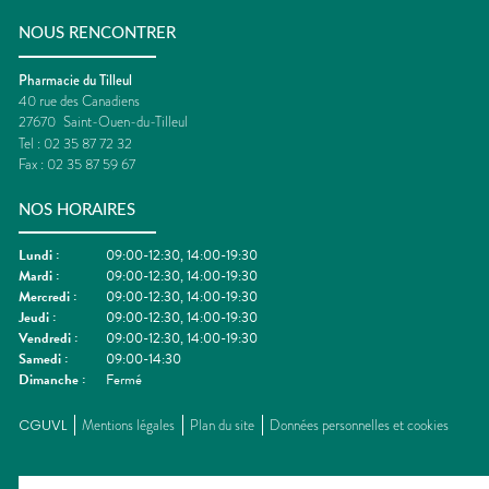
NOUS RENCONTRER
Pharmacie du Tilleul
40 rue des Canadiens
27670
Saint-Ouen-du-Tilleul
Tel :
02 35 87 72 32
Fax :
02 35 87 59 67
NOS HORAIRES
Lundi
:
09:00-12:30, 14:00-19:30
Mardi
:
09:00-12:30, 14:00-19:30
Mercredi
:
09:00-12:30, 14:00-19:30
Jeudi
:
09:00-12:30, 14:00-19:30
Vendredi
:
09:00-12:30, 14:00-19:30
Samedi
:
09:00-14:30
Dimanche
:
Fermé
CGUVL
Mentions légales
Plan du site
Données personnelles et cookies