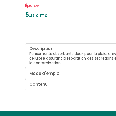
Épuisé
5
,
27
€ TTC
Description
Pansements absorbants doux pour la plaie, enve
cellulose assurant la répartition des sécréti
la contamination.
Mode d'emploi
Contenu