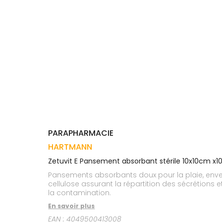
Trousse à
alimentaires
CHEVEUX
VOTRE
pharmacie
APPLICATION
Dispositifs
Cheveux
DE SANTÉ
médicaux
Corps
Homme
Solaire
Visage
PARAPHARMACIE
HARTMANN
Zetuvit E Pansement absorbant stérile 10x10cm x1
Pansements absorbants doux pour la plaie, enve
cellulose assurant la répartition des sécrétio
la contamination.
En savoir plus
EAN :
4049500413008