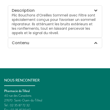
Description
Plic Bouchons d’Oreilles Sommeil avec Filtre sont
spécialement conçus pour favoriser un sommeil
réparateur. Ils atténuent les bruits extérieurs et
les ronflements, tout en laissant percevoir les
appels et le signal du réveil.
Contenu
NOUS RENCONTRER
Pharmacie du Tilleul
40 rue des Canadiens
27670
Saint-Ouen-du-Tilleul
Tel :
02 35 87 72 32
Fax :
02 35 87 59 67