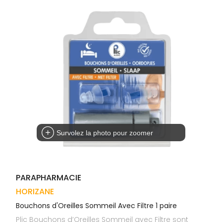
Trousse à
alimentaires
CHEVEUX
VOTRE
pharmacie
APPLICATION
Dispositifs
Cheveux
DE SANTÉ
médicaux
Corps
Homme
Solaire
Visage
Survolez la photo pour zoomer
PARAPHARMACIE
HORIZANE
Bouchons d'Oreilles Sommeil Avec Filtre 1 paire
Plic Bouchons d’Oreilles Sommeil avec Filtre sont