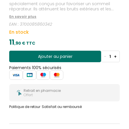
spécialement conçus pour favoriser un sommeil
réparateur. Ils atténuent les bruits extérieurs et les
ronflements, tout en laissant percevoir les appels et
En savoir plus
le signal du réveil.
EAN :
3700085860342
En stock
11
,
90
€ TTC
Ajouter au panier
-
1
+
Paiements 100% sécurisés
Retrait en pharmacie
Offert
Politique de retour
Satisfait ou remboursé