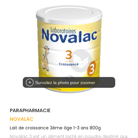
Trousse à
alimentaires
CHEVEUX
VOTRE
pharmacie
APPLICATION
Dispositifs
Cheveux
DE SANTÉ
médicaux
Corps
Homme
Solaire
Visage
Survolez la photo pour zoomer
PARAPHARMACIE
NOVALAC
Lait de croissance 3ème âge 1-3 ans 800g
Novalac 3 est un aliment lacté en poudre destiné aux