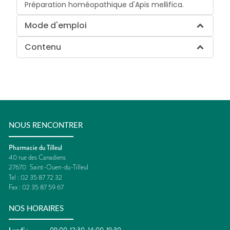
Préparation homéopathique d'Apis mellifica.
Mode d'emploi
Contenu
NOUS RENCONTRER
Pharmacie du Tilleul
40 rue des Canadiens
27670
Saint-Ouen-du-Tilleul
Tel :
02 35 87 72 32
Fax :
02 35 87 59 67
NOS HORAIRES