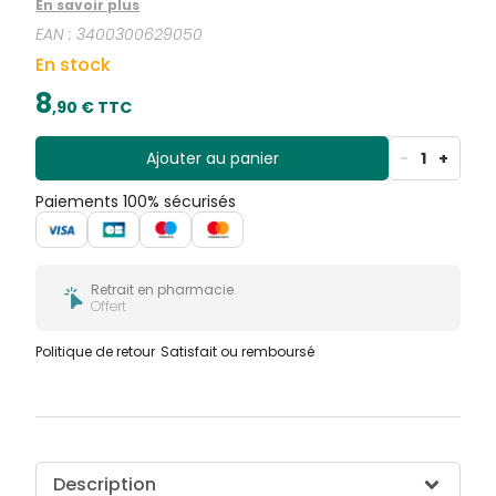
En savoir plus
EAN :
3400300629050
En stock
8
,
90
€ TTC
Ajouter au panier
-
1
+
Paiements 100% sécurisés
Retrait en pharmacie
Offert
Politique de retour
Satisfait ou remboursé
Description