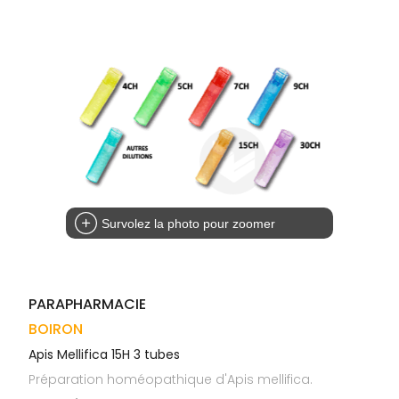
Trousse à
alimentaires
CHEVEUX
VOTRE
pharmacie
APPLICATION
Dispositifs
Cheveux
DE SANTÉ
médicaux
Corps
Homme
Solaire
Visage
Survolez la photo pour zoomer
PARAPHARMACIE
BOIRON
Apis Mellifica 15H 3 tubes
Préparation homéopathique d'Apis mellifica.