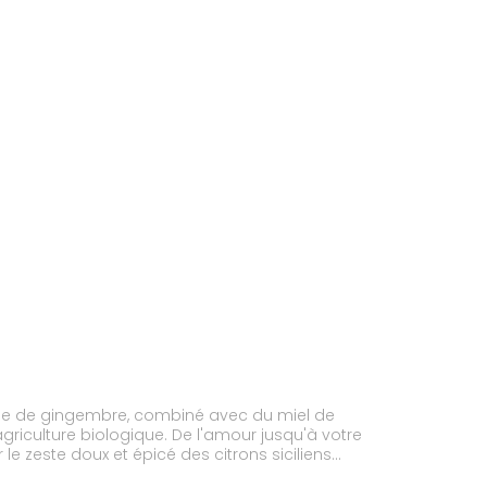
cine de gingembre, combiné avec du miel de
griculture biologique. De l'amour jusqu'à votre
e zeste doux et épicé des citrons siciliens
aiser velouté du miel de manuka vous offre une