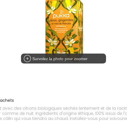
Survolez la photo pour zoomer
sachets
ait avec des citrons biologiques séchés lentement et de la ra
comme de nuit. Ingrédients d'origine éthique, 100% issus de l'a
câlin qui vous tiendra au chaud. Installez-vous pour savourer l
 lentement séchée et les fleurs de sureau FairWild. Enfin, le b