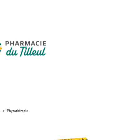
a
>
Phytothérapie