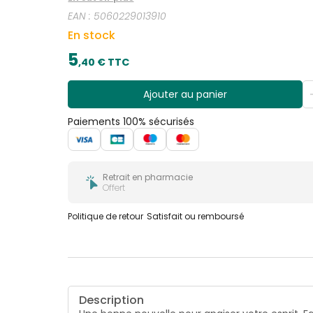
tasse de thé qui réchauffera votre cœur ainsi que
EAN :
5060229013910
En stock
5
,
40
€ TTC
Ajouter au panier
Paiements 100% sécurisés
Retrait en pharmacie
Offert
Politique de retour
Satisfait ou remboursé
Description