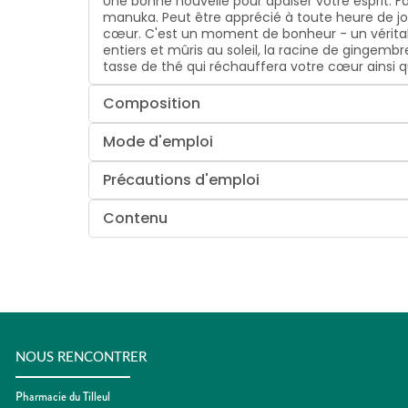
Une bonne nouvelle pour apaiser votre esprit. 
manuka. Peut être apprécié à toute heure de jour
cœur. C'est un moment de bonheur - un véritable
entiers et mûris au soleil, la racine de gingemb
tasse de thé qui réchauffera votre cœur ainsi q
Composition
Mode d'emploi
Précautions d'emploi
Contenu
NOUS RENCONTRER
Pharmacie du Tilleul