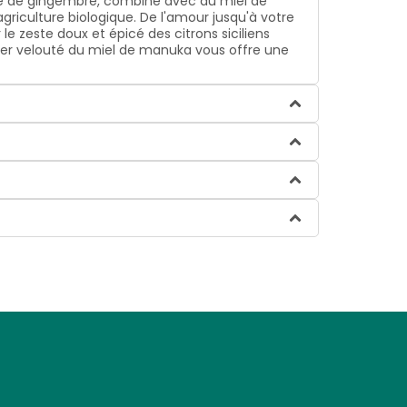
cine de gingembre, combiné avec du miel de
griculture biologique. De l'amour jusqu'à votre
e zeste doux et épicé des citrons siciliens
aiser velouté du miel de manuka vous offre une