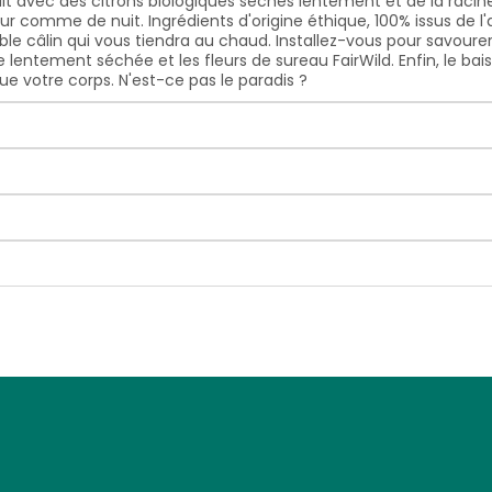
Fait avec des citrons biologiques séchés lentement et de la ra
 comme de nuit. Ingrédients d'origine éthique, 100% issus de l'a
 câlin qui vous tiendra au chaud. Installez-vous pour savourer l
re lentement séchée et les fleurs de sureau FairWild. Enfin, le b
ue votre corps. N'est-ce pas le paradis ?