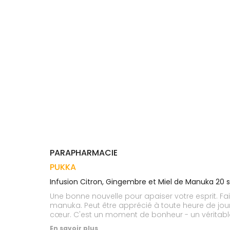
Trousse à
alimentaires
CHEVEUX
VOTRE
pharmacie
APPLICATION
Dispositifs
Cheveux
DE SANTÉ
médicaux
Corps
Homme
Solaire
Visage
PARAPHARMACIE
PUKKA
Infusion Citron, Gingembre et Miel de Manuka 20 
Une bonne nouvelle pour apaiser votre esprit. F
manuka. Peut être apprécié à toute heure de jour 
cœur. C'est un moment de bonheur - un véritable 
entiers et mûris au soleil, la racine de gingembre
En savoir plus