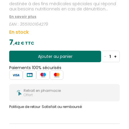
destinée à des fins médicales spéciales qui répond
aux besoins nutritionnels en cas de dénutrition
protéino-énergétique.
En savoir plus
EAN :
3551100164279
En stock
7
,
42
€ TTC
Ajouter au panier
-
1
+
Paiements 100% sécurisés
Retrait en pharmacie
Offert
Politique de retour
Satisfait ou remboursé