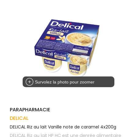
Trousse à
alimentaires
CHEVEUX
VOTRE
pharmacie
APPLICATION
Dispositifs
Cheveux
DE SANTÉ
médicaux
Corps
Homme
Solaire
Visage
Survolez la photo pour zoomer
PARAPHARMACIE
DELICAL
DELICAL Riz au lait Vanille note de caramel 4x200g
DELICAL Riz au lait HP HC est une denrée alimentaire