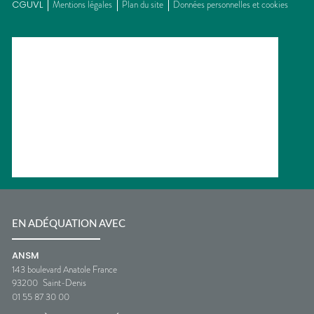
CGUVL
Mentions légales
Plan du site
Données personnelles et cookies
EN ADÉQUATION AVEC
ANSM
143 boulevard Anatole France
93200
Saint-Denis
01 55 87 30 00