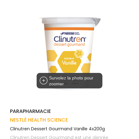
Trousse à
alimentaires
CHEVEUX
VOTRE
pharmacie
APPLICATION
Dispositifs
Cheveux
DE SANTÉ
médicaux
Corps
Homme
Solaire
Visage
Survolez la photo pour
zoomer
PARAPHARMACIE
NESTLÉ HEALTH SCIENCE
Clinutren Dessert Gourmand Vanille 4x200g
Clinutren Dessert Gourmand est une denrée