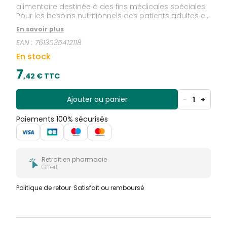
alimentaire destinée à des fins médicales spéciales.
Pour les besoins nutritionnels des patients adultes en
cas de dénutrition ou risque de dénutrition. Clinutren
En savoir plus
Dessert Gourmand est un dessert lacté,
EAN :
7613035412118
hyperprotéiné et hypercalorique. Clinutren Dessert
Gourmand propose des recettes onctueuses et
En stock
gourmandes à la crème de Normandie. Clinutren
Dessert Gourmand est sans gluten et contient du
7
,
42
€ TTC
lactose.
Ajouter au panier
-
1
+
Paiements 100% sécurisés
Retrait en pharmacie
Offert
Politique de retour
Satisfait ou remboursé