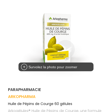
Trousse à
alimentaires
CHEVEUX
VOTRE
pharmacie
APPLICATION
Dispositifs
Cheveux
DE SANTÉ
médicaux
Corps
Homme
Solaire
Visage
Survolez la photo pour zoomer
PARAPHARMACIE
ARKOPHARMA
Huile de Pépins de Courge 60 gélules
Arkogélules® Huile de Pépins de Courge, une formule