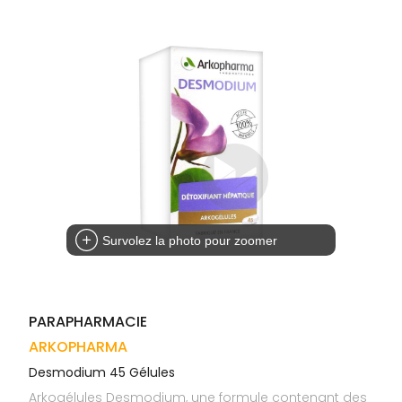
Trousse à
alimentaires
CHEVEUX
VOTRE
pharmacie
APPLICATION
Dispositifs
Cheveux
DE SANTÉ
médicaux
Corps
Homme
Solaire
Visage
Survolez la photo pour zoomer
PARAPHARMACIE
ARKOPHARMA
Desmodium 45 Gélules
Arkogélules Desmodium, une formule contenant des