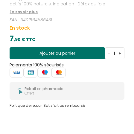
actifs 100% naturels. Indication : Détox du foie
En savoir plus
EAN :
3401564685431
En stock
7
,
90
€ TTC
Ajouter au panier
-
1
+
Paiements 100% sécurisés
Retrait en pharmacie
Offert
Politique de retour
Satisfait ou remboursé