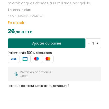
microbiotiques dosées à 10 milliards par gélule.
En savoir plus
EAN :
3401560504828
En stock
26
,
90
€ TTC
Ajouter au panier
-
1
+
Paiements 100% sécurisés
Retrait en pharmacie
Offert
Politique de retour
Satisfait ou remboursé