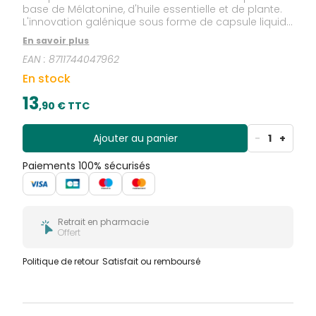
base de Mélatonine, d'huile essentielle et de plante.
L'innovation galénique sous forme de capsule liquide
libère un concentré d'actifs en une seule capsule par
En savoir plus
jour. Sans dépendance, ni accoutumance connue.
EAN :
8711744047962
En stock
13
,
90
€ TTC
Ajouter au panier
-
1
+
Paiements 100% sécurisés
Retrait en pharmacie
Offert
Politique de retour
Satisfait ou remboursé