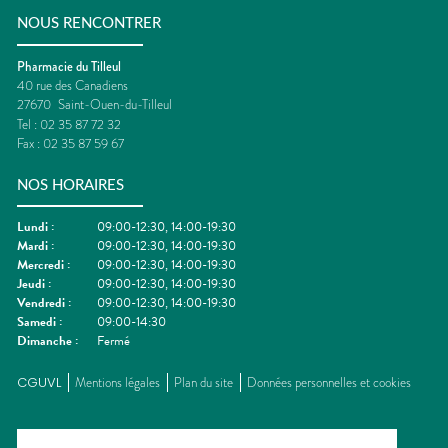
NOUS RENCONTRER
Pharmacie du Tilleul
40 rue des Canadiens
27670
Saint-Ouen-du-Tilleul
Tel :
02 35 87 72 32
Fax :
02 35 87 59 67
NOS HORAIRES
Lundi
:
09:00-12:30, 14:00-19:30
Mardi
:
09:00-12:30, 14:00-19:30
Mercredi
:
09:00-12:30, 14:00-19:30
Jeudi
:
09:00-12:30, 14:00-19:30
Vendredi
:
09:00-12:30, 14:00-19:30
Samedi
:
09:00-14:30
Dimanche
:
Fermé
CGUVL
Mentions légales
Plan du site
Données personnelles et cookies