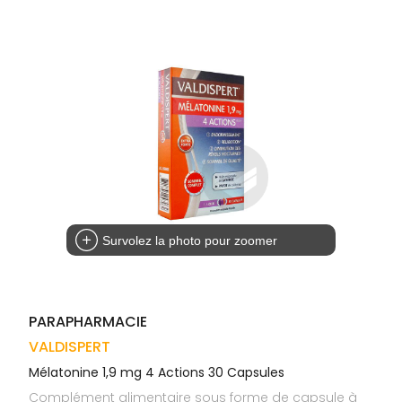
Trousse à
alimentaires
CHEVEUX
VOTRE
pharmacie
APPLICATION
Dispositifs
Cheveux
DE SANTÉ
médicaux
Corps
Homme
Solaire
Visage
Survolez la photo pour zoomer
PARAPHARMACIE
VALDISPERT
Mélatonine 1,9 mg 4 Actions 30 Capsules
Complément alimentaire sous forme de capsule à