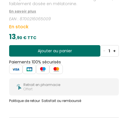
faiblement dosée en mélatonine.
En savoir plus
EAN :
8700216065009
En stock
13
,
90
€ TTC
Ajouter au panier
-
1
+
Paiements 100% sécurisés
Retrait en pharmacie
Offert
Politique de retour
Satisfait ou remboursé