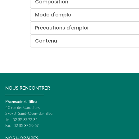
Composition
Mode d'emploi
Précautions d'emploi
Contenu
NOUS RENCONTRER
Pharmacie du Tilleul
40 rue des Canadiens
27670
Saint-Ouen-du-Tilleul
Tel :
02 35 87 72 32
Fax :
02 35 87 59 67
NOS HORAIRES