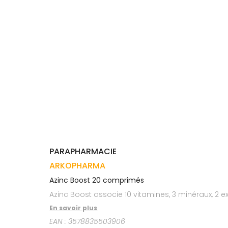
Trousse à
alimentaires
CHEVEUX
VOTRE
pharmacie
APPLICATION
Dispositifs
Cheveux
DE SANTÉ
médicaux
Corps
Homme
Solaire
Visage
PARAPHARMACIE
ARKOPHARMA
Azinc Boost 20 comprimés
Azinc Boost associe 10 vitamines, 3 minéraux, 2 ex
En savoir plus
EAN :
3578835503906