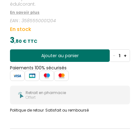
édulcorant.
En savoir plus
EAN :
3585550001204
En stock
3
,
80
€ TTC
Ajouter au panier
-
1
+
Paiements 100% sécurisés
Retrait en pharmacie
Offert
Politique de retour
Satisfait ou remboursé