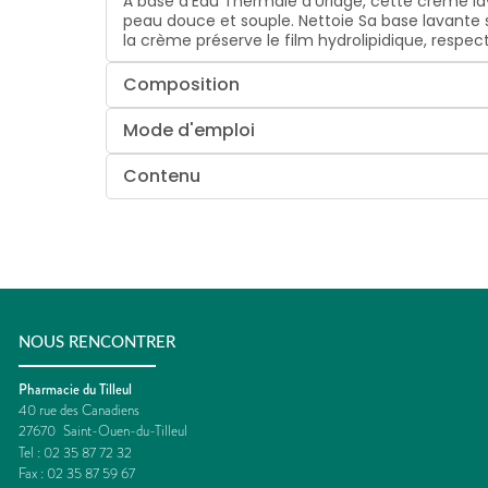
À base d’Eau Thermale d’Uriage, cette crème l
peau douce et souple. Nettoie Sa base lavante s
la crème préserve le film hydrolipidique, respec
Composition
Mode d'emploi
Contenu
NOUS RENCONTRER
Pharmacie du Tilleul
40 rue des Canadiens
27670
Saint-Ouen-du-Tilleul
Tel :
02 35 87 72 32
Fax :
02 35 87 59 67