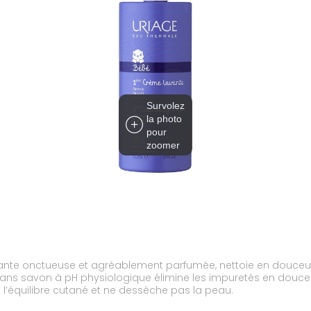
Survolez
la photo
pour
zoomer
ante onctueuse et agréablement parfumée, nettoie en douceur e
e l’équilibre cutané et ne dessèche pas la peau.