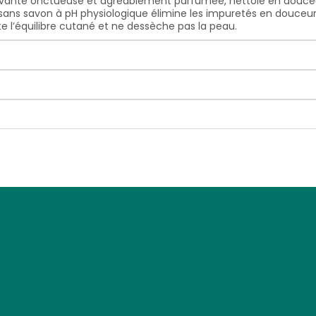
avante onctueuse et agréablement parfumée, nettoie en douceur 
ans savon à pH physiologique élimine les impuretés en douceur. N
te l’équilibre cutané et ne dessèche pas la peau.