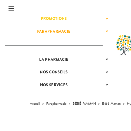
Menu
PROMOTIONS
MATÉRIEL ET
Etendre
ACCESSOIRES
PARAPHARMACIE
BÉBÉ-
Etendre
Etendre
MAMAN
HOMÉOPATHIE
Bébé-
Maman
HYGIÈNE-
Etendre
INTIMITÉ
LA
PRÉSENTATION
PHARMACIE
Etendre
MATÉRIEL ET
Hygiène
DE LA
Etendre
ACCESSOIRES
- Bien-
PHARMACIE
être
NOS
CONSEILS
NOS
Etendre
Auto-tests
MINCEUR-
NOS
CONSEILS
Etendre
Intimité
SPORT
SERVICES
SANTÉ
Contention et
-
NOS SERVICES
MESSAGERIE
Etendre
Immobilisation
Minceur
PHYTO-
NOS
Sexualité
COMPRENEZ
Etendre
SÉCURISÉE
AROMA-
SPÉCIALITÉS
VOS
Instruments
Sport
Soins
BIO
SCAN
MALADIES
et
NOTRE
dentaires
D’ORDONNANCE
Accueil
>
Parapharmacie
>
BÉBÉ-MAMAN
>
Bébé-Maman
>
Hy
Equipements
SANTÉ-
Bio
ÉQUIPE
L'ACTUALITÉ
Etendre
NUTRITION
SANTÉ
Maintien à
Phyto-
INFORMATIONS
VÉTÉRINAIRE
Boissons et
domicile
Aroma
UTILES
VIDÉOS DE
Etendre
Aliments
DISPOSITIFS
Orthopédie
Vétérinaire
VISAGE-
PHARMACIES
Etendre
MÉDICAUX
Compléments
CORPS-
DE GARDE