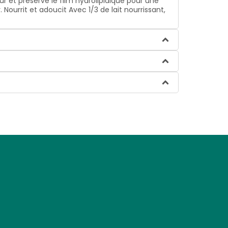
et préserve le film hydrolipidique pour une
ourrit et adoucit Avec 1/3 de lait nourrissant,