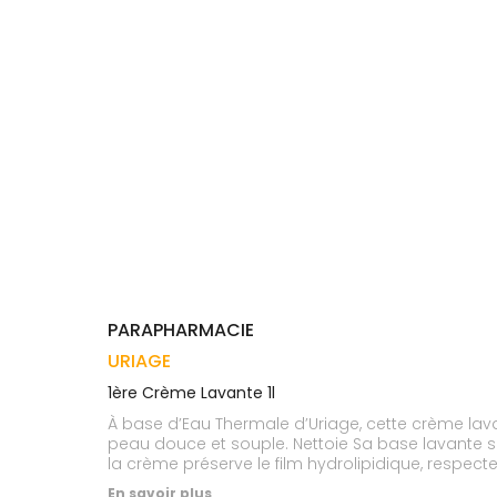
Trousse à
alimentaires
CHEVEUX
VOTRE
pharmacie
APPLICATION
Dispositifs
Cheveux
DE SANTÉ
médicaux
Corps
Homme
Solaire
Visage
PARAPHARMACIE
URIAGE
1ère Crème Lavante 1l
À base d’Eau Thermale d’Uriage, cette crème lav
peau douce et souple. Nettoie Sa base lavante sans savon à pH physiologique élimine les impuretés en douceur. Nourrit et adoucit Avec 1/3 de lait nourrissant,
la crème préserve le film hydrolipidique, respect
En savoir plus