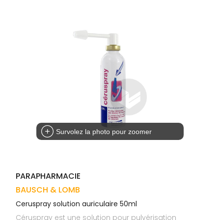
Trousse à
alimentaires
CHEVEUX
VOTRE
pharmacie
APPLICATION
Dispositifs
Cheveux
DE SANTÉ
médicaux
Corps
Homme
Solaire
Visage
Survolez la photo pour zoomer
PARAPHARMACIE
BAUSCH & LOMB
Ceruspray solution auriculaire 50ml
Céruspray est une solution pour pulvérisation