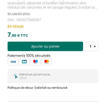
auriculaire, déstinée à faciliter l'élimination des
résidus de cérumen, et en usage régulier, à éviter la
formation du bouchon de cérumen.
En savoir plus
EAN :
3401577348347
En stock
7
,
90
€ TTC
Ajouter au panier
-
1
+
Paiements 100% sécurisés
Retrait en pharmacie
Offert
Politique de retour
Satisfait ou remboursé