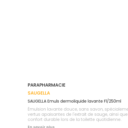
Trousse à
alimentaires
CHEVEUX
VOTRE
pharmacie
APPLICATION
Dispositifs
Cheveux
DE SANTÉ
médicaux
Corps
Homme
Solaire
Visage
PARAPHARMACIE
SAUGELLA
SAUGELLA Emuls dermoliquide lavante Fl/250ml
Émulsion lavante douce, sans savon, spécialement
vertus apaisantes de l'extrait de sauge, ainsi qu
confort durable lors de la toilette quotidienne.
En savoir plus