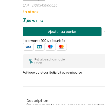
EAN :
3700343900025
En stock
7
,
50
€ TTC
Ajouter au panier
Paiements 100% sécurisés
Retrait en pharmacie
Offert
Politique de retour
Satisfait ou remboursé
Description