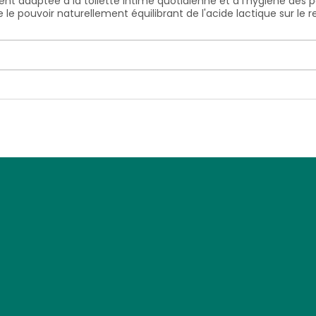
t adaptée à la toilette intime quotidienne et à l'hygiène des pe
ue le pouvoir naturellement équilibrant de l'acide lactique sur le