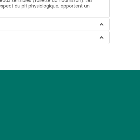
aux sensibles (toilette du nourrisson). Les
 respect du pH physiologique, apportent un