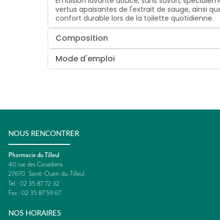
Émulsion lavante douce, sans savon, spécialemen
vertus apaisantes de l'extrait de sauge, ainsi q
confort durable lors de la toilette quotidienne.
Composition
Mode d'emploi
NOUS RENCONTRER
Pharmacie du Tilleul
40 rue des Canadiens
27670
Saint-Ouen-du-Tilleul
Tel :
02 35 87 72 32
Fax :
02 35 87 59 67
NOS HORAIRES