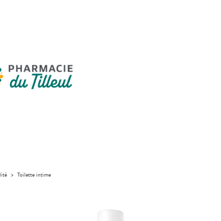
lité
>
Toilette intime