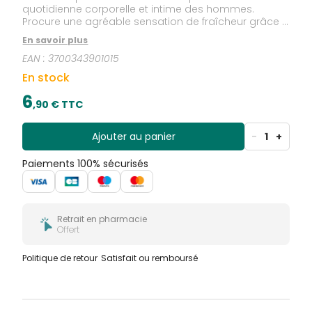
quotidienne corporelle et intime des hommes.
Procure une agréable sensation de fraîcheur grâce à
l'action déodorante et rafraîchissante des extraits de
En savoir plus
giroflier et d'hélichryse.
EAN :
3700343901015
En stock
6
,
90
€ TTC
Ajouter au panier
-
1
+
Paiements 100% sécurisés
Retrait en pharmacie
Offert
Politique de retour
Satisfait ou remboursé