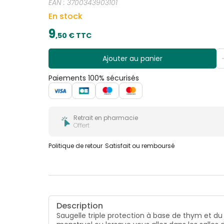
EAN :
3700343903101
En stock
9
,
50
€ TTC
Ajouter au panier
Paiements 100% sécurisés
Retrait en pharmacie
Offert
Politique de retour
Satisfait ou remboursé
Description
Saugelle triple protection à base de thym et du