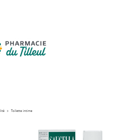
lité
>
Toilette intime