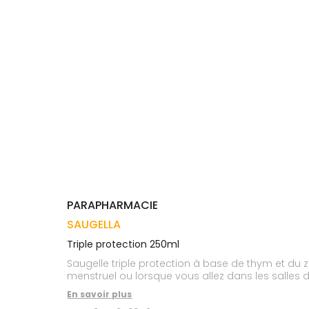
Trousse à
alimentaires
CHEVEUX
VOTRE
pharmacie
APPLICATION
Dispositifs
Cheveux
DE SANTÉ
médicaux
Corps
Homme
Solaire
Visage
PARAPHARMACIE
SAUGELLA
Triple protection 250ml
Saugelle triple protection à base de thym et du 
menstruel ou lorsque vous allez dans les salles de
En savoir plus