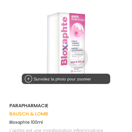
Trousse à
alimentaires
CHEVEUX
VOTRE
pharmacie
APPLICATION
Dispositifs
Cheveux
DE SANTÉ
médicaux
Corps
Homme
Solaire
Visage
Survolez la photo pour zoomer
PARAPHARMACIE
BAUSCH & LOMB
Bloxaphte 100ml
L'aphte est une manifestation inflammatoire