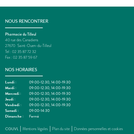
NOUS RENCONTRER
Pharmacie du Tilleul
40 rue des Canadiens
27670
Saint-Ouen-du-Tilleul
Tel :
02 35 87 72 32
Fax :
02 35 87 59 67
NOS HORAIRES
Lundi
:
09:00-12:30, 14:00-19:30
Mardi
:
09:00-12:30, 14:00-19:30
Mercredi
:
09:00-12:30, 14:00-19:30
Jeudi
:
09:00-12:30, 14:00-19:30
Vendredi
:
09:00-12:30, 14:00-19:30
Samedi
:
09:00-14:30
Dimanche
:
Fermé
CGUVL
Mentions légales
Plan du site
Données personnelles et cookies