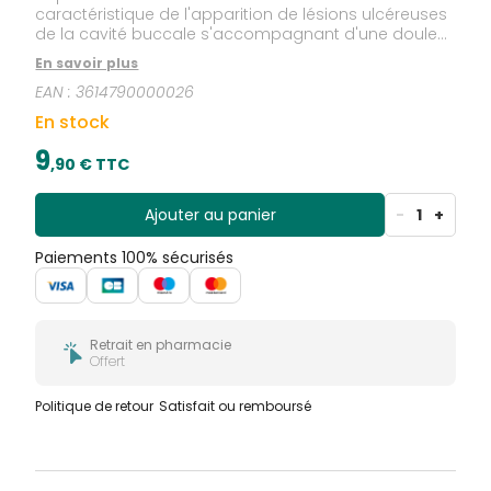
caractéristique de l'apparition de lésions ulcéreuses
de la cavité buccale s'accompagnant d'une douleur
locale.Bausch + Lomb BloXaphte Bain de Bouche 100
En savoir plus
ml, à travers sa formulation, permet la réduction
EAN :
3614790000026
rapide de la douleur grâce à son effet isolant et son
pouvoir hydratant. Il favorise la guérison des ulcères
En stock
aphteux et réduit leur nombre.Sa formule contient :
acide hyaluronique, aloe vera, rose de damas.Sans
9
,
90
€ TTC
alcool, sans sucre.
Ajouter au panier
-
1
+
Paiements 100% sécurisés
Retrait en pharmacie
Offert
Politique de retour
Satisfait ou remboursé