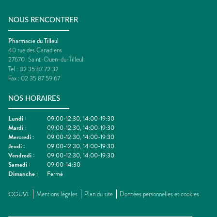
NOUS RENCONTRER
Pharmacie du Tilleul
40 rue des Canadiens
27670
Saint-Ouen-du-Tilleul
Tel :
02 35 87 72 32
Fax :
02 35 87 59 67
NOS HORAIRES
Lundi
:
09:00-12:30, 14:00-19:30
Mardi
:
09:00-12:30, 14:00-19:30
Mercredi
:
09:00-12:30, 14:00-19:30
Jeudi
:
09:00-12:30, 14:00-19:30
Vendredi
:
09:00-12:30, 14:00-19:30
Samedi
:
09:00-14:30
Dimanche
:
Fermé
CGUVL
Mentions légales
Plan du site
Données personnelles et cookies