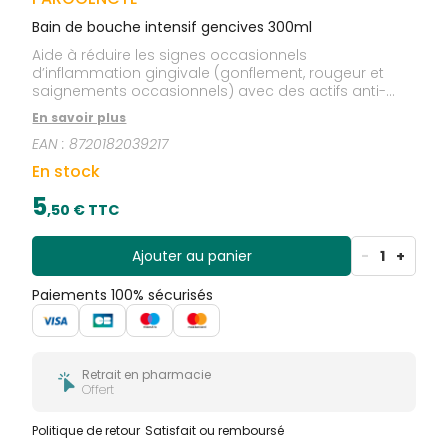
Bain de bouche intensif gencives 300ml
Aide à réduire les signes occasionnels
d’inflammation gingivale (gonflement, rougeur et
saignements occasionnels) avec des actifs anti-
bactériens pour un contrôle professionnel de la
En savoir plus
plaque dentaire. Aide à maintenir les gencives saines
EAN :
8720182039217
et les dents fortes Action anti-bactérienne
En stock
5
,
50
€ TTC
Ajouter au panier
-
1
+
Paiements 100% sécurisés
Retrait en pharmacie
Offert
Politique de retour
Satisfait ou remboursé