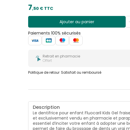
7
,
50
€ TTC
Ajouter au panier
Paiements 100% sécurisés
Retrait en pharmacie
Offert
Politique de retour
Satisfait ou remboursé
Description
Le dentifrice pour enfant Fluocaril Kids Gel fra
et exclusivement vendu en pharmacie et parapharm
essentiel d’inciter votre enfant à adopter une b
permet de faire du brossage de dents un vrai m