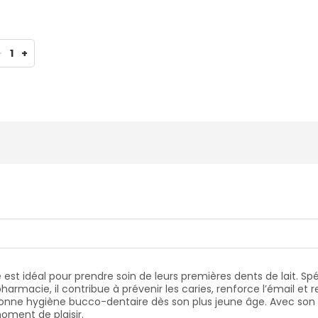
-
1
+
ise est idéal pour prendre soin de leurs premières dents de lait.
acie, il contribue à prévenir les caries, renforce l’émail et re
onne hygiène bucco-dentaire dès son plus jeune âge. Avec son déli
oment de plaisir.