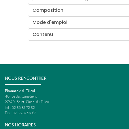
Composition
Mode d'emploi
Contenu
NOUS RENCONTRER
Pharmacie du Tilleul
40 rue des Canadiens
27670
Saint-Ouen-du-Tilleul
Tel :
02 35 87 72 32
Fax :
02 35 87 59 67
NOS HORAIRES