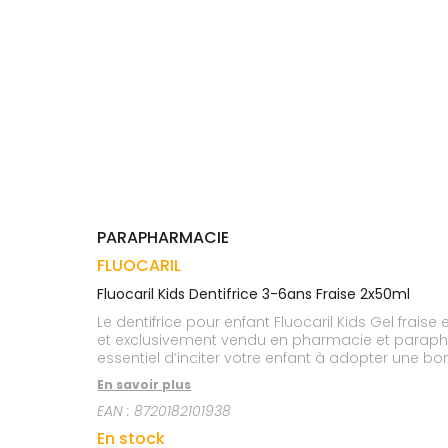
Trousse à
alimentaires
CHEVEUX
VOTRE
pharmacie
APPLICATION
Dispositifs
Cheveux
DE SANTÉ
médicaux
Corps
Homme
Solaire
Visage
PARAPHARMACIE
FLUOCARIL
Fluocaril Kids Dentifrice 3-6ans Fraise 2x50ml
Le dentifrice pour enfant Fluocaril Kids Gel frai
et exclusivement vendu en pharmacie et parapharmaci
essentiel d’inciter votre enfant à adopter une bo
permet de faire du brossage de dents un vrai mo
En savoir plus
EAN :
8720182101938
En stock