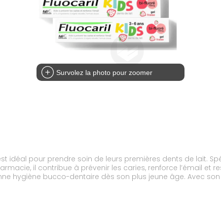
Survolez la photo pour zoomer
se est idéal pour prendre soin de leurs premières dents de lait.
e, il contribue à prévenir les caries, renforce l’émail et respec
nne hygiène bucco-dentaire dès son plus jeune âge. Avec son déli
ment de plaisir.