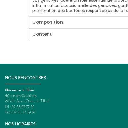
Vos gencives jouent un rôle essentiel de prote
inflammation occasionnelle des gencives: gonf
prolifération des bactéries responsables de la f
Composition
Contenu
NOUS RENCONTRER
Pharmacie du Tilleul
40 rue des Canadiens
27670
Saint-Ouen-du-Tilleul
Tel :
02 35 87 72 32
Fax :
02 35 87 59 67
NOS HORAIRES