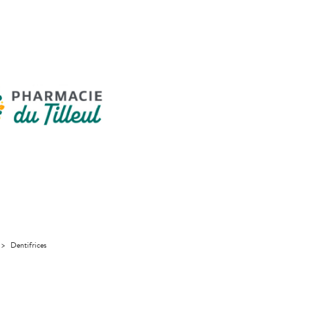
>
Dentifrices