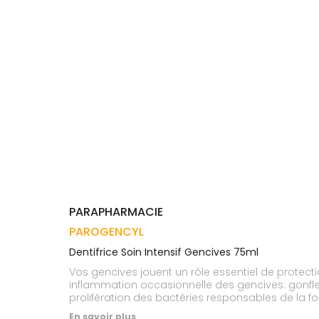
Trousse à
alimentaires
CHEVEUX
VOTRE
pharmacie
APPLICATION
Dispositifs
Cheveux
DE SANTÉ
médicaux
Corps
Homme
Solaire
Visage
PARAPHARMACIE
PAROGENCYL
Dentifrice Soin Intensif Gencives 75ml
Vos gencives jouent un rôle essentiel de protec
inflammation occasionnelle des gencives: gonfl
prolifération des bactéries responsables de la f
En savoir plus