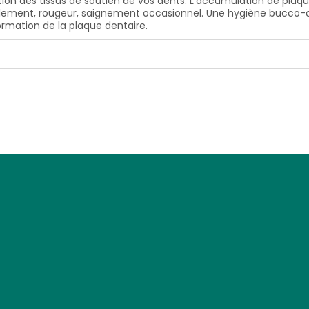
ction des tissus de soutien de vos dents. L'accumulation de pla
lement, rougeur, saignement occasionnel. Une hygiène bucco-de
ormation de la plaque dentaire.