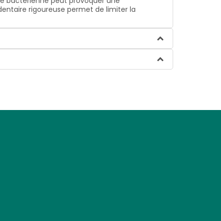
que bactérienne peut provoquer une
ntaire rigoureuse permet de limiter la