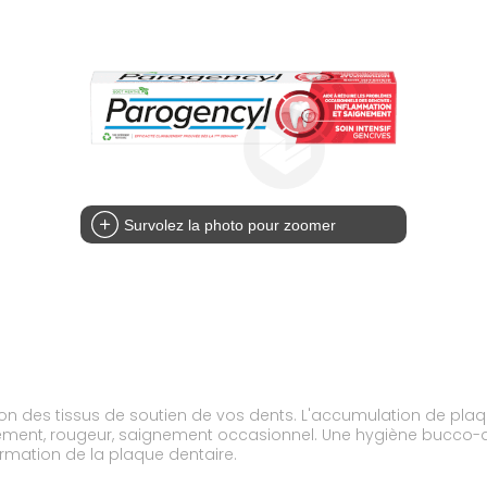
Survolez la photo pour zoomer
tion des tissus de soutien de vos dents. L'accumulation de pl
ement, rougeur, saignement occasionnel. Une hygiène bucco-de
ormation de la plaque dentaire.