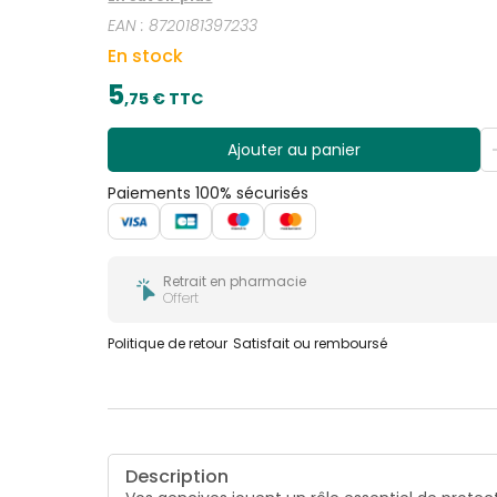
EAN :
8720181397233
En stock
5
,
75
€ TTC
Ajouter au panier
Paiements 100% sécurisés
Retrait en pharmacie
Offert
Politique de retour
Satisfait ou remboursé
Description