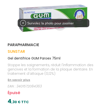
Trousse à
alimentaires
CHEVEUX
VOTRE
pharmacie
APPLICATION
Dispositifs
Cheveux
DE SANTÉ
médicaux
Corps
Homme
Survolez la photo pour zoomer
Solaire
Visage
PARAPHARMACIE
SUNSTAR
Gel dentifrice GUM Paroex 75ml
Stoppe les saignements, réduit l'inflammation des
gencives et la formation de la plaque dentaire. En
traitement d'attaque (0,12%)
En savoir plus
EAN :
3401572084363
Épuisé
4
,
30
€ TTC