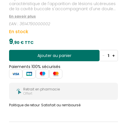
caractéristique de l'apparition de lésions ulcéreuses
de la cavité buccale s'accompagnant d'une douleur
locale.Bausch + Lomb BloXaphte Gel Adulte 15 ml, de
En savoir plus
part sa formulation, permet la réduction rapide de la
EAN :
3614790000002
douleur grâce à son effet isolant et son pouvoir
hydratant. Il favorise la guérison des ulcères aphteux
En stock
et réduit leur nombre.Sans alcool.
9
,
90
€ TTC
Ajouter au panier
-
1
+
Paiements 100% sécurisés
Retrait en pharmacie
Offert
Politique de retour
Satisfait ou remboursé