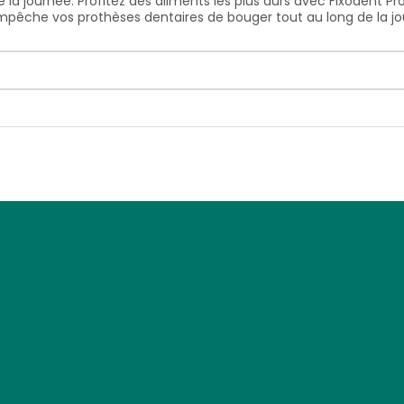
e la journée. Profitez des aliments les plus durs avec Fixodent 
pêche vos prothèses dentaires de bouger tout au long de la jo