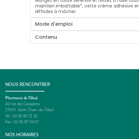
Mangez en toute sérénité et restez à l'aise tout
maintien imbattable*, cette crème adhésive em
difficiles à mâcher.
Mode d'emploi
Contenu
NOUS RENCONTRER
Pharmacie du Tilleul
40 rue des Canadiens
27670
Saint-Ouen-du-Tilleul
Tel :
02 35 87 72 32
Fax :
02 35 87 59 67
NOS HORAIRES