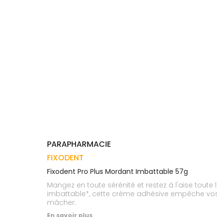
Trousse à
alimentaires
CHEVEUX
VOTRE
pharmacie
APPLICATION
Dispositifs
Cheveux
DE SANTÉ
médicaux
Corps
Homme
Solaire
Visage
PARAPHARMACIE
FIXODENT
Fixodent Pro Plus Mordant Imbattable 57g
Mangez en toute sérénité et restez à l'aise toute
imbattable*, cette crème adhésive empêche vos p
mâcher.
En savoir plus