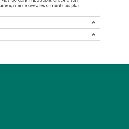
Pro Plus Mordant Imbattable. Grâce à son
urnée, même avec les aliments les plus