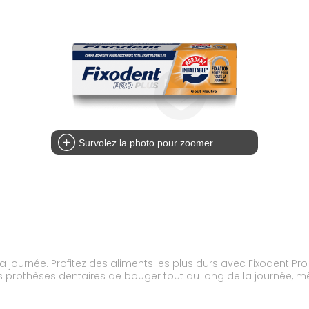
Survolez la photo pour zoomer
 la journée. Profitez des aliments les plus durs avec Fixodent 
rothèses dentaires de bouger tout au long de la journée, même