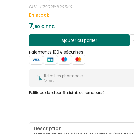
EAN :
8700216620680
En stock
7
,
50
€ TTC
Ajouter au panier
Paiements 100% sécurisés
Retrait en pharmacie
Offert
Politique de retour
Satisfait ou remboursé
Description