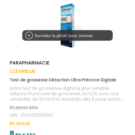
Trousse à
alimentaires
CHEVEUX
VOTRE
pharmacie
APPLICATION
Dispositifs
Cheveux
DE SANTÉ
médicaux
Corps
Homme
Solaire
Survolez la photo pour zoomer
Visage
PARAPHARMACIE
CLEARBLUE
Test de grossesse Détection Ultra Précoce Digitale
Notre test de grossesse digital le plus sensible
détecte l’hormone de grossesse, la hCG, avec une
sensibilité de 10 mIU/ml. Résultats dès 6 jours avant le
retard de vos règles (soit 5 jours avant la date
En savoir plus
présumée de vos règles). 78 % des grossesses
EAN :
8700216249300
peuvent être détectées 6 jours avant votre retard
des règles, 93 % des grossesses 5 jours avant et 99
En stock
% ou plus à partir de 4 jours avant le retard de règles.
8
,
50
€ TTC