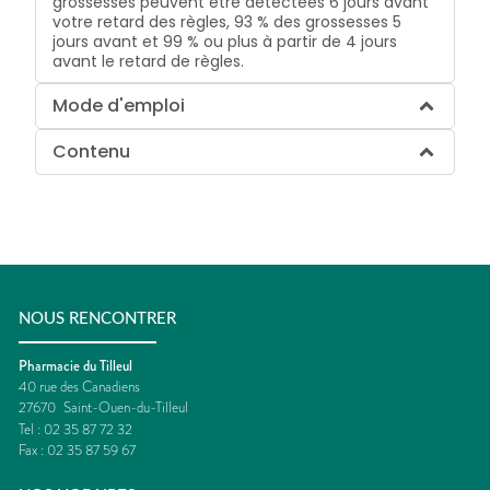
grossesses peuvent être détectées 6 jours avant
votre retard des règles, 93 % des grossesses 5
jours avant et 99 % ou plus à partir de 4 jours
avant le retard de règles.
Mode d'emploi
Contenu
NOUS RENCONTRER
Pharmacie du Tilleul
40 rue des Canadiens
27670
Saint-Ouen-du-Tilleul
Tel :
02 35 87 72 32
Fax :
02 35 87 59 67