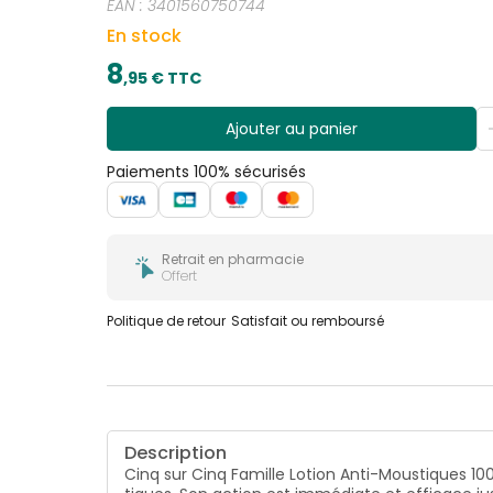
EAN :
3401560750744
En stock
8
,
95
€ TTC
Ajouter au panier
Paiements 100% sécurisés
Retrait en pharmacie
Offert
Politique de retour
Satisfait ou remboursé
Description
Cinq sur Cinq Famille Lotion Anti-Moustiques 10