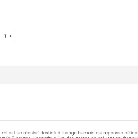
-
1
+
0 ml est un répulsif destiné à l'usage humain qui repousse effi