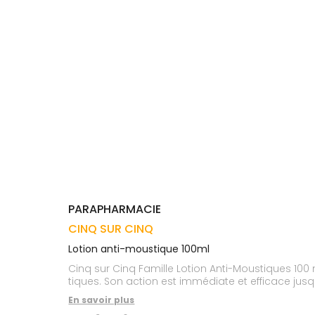
Trousse à
alimentaires
CHEVEUX
VOTRE
pharmacie
APPLICATION
Dispositifs
Cheveux
DE SANTÉ
médicaux
Corps
Homme
Solaire
Visage
PARAPHARMACIE
CINQ SUR CINQ
Lotion anti-moustique 100ml
Cinq sur Cinq Famille Lotion Anti-Moustiques 100
tiques. Son action est immédiate et efficace jus
En savoir plus