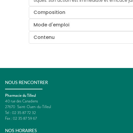
tiques. Son action est immédiate et efficace ju
Composition
Mode d'emploi
Contenu
NOUS RENCONTRER
Pharmacie du Tilleul
40 rue des Canadiens
27670
Saint-Ouen-du-Tilleul
Tel :
02 35 87 72 32
Fax :
02 35 87 59 67
NOS HORAIRES