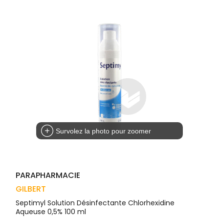
Trousse à
alimentaires
CHEVEUX
VOTRE
pharmacie
APPLICATION
Dispositifs
Cheveux
DE SANTÉ
médicaux
Corps
Homme
Solaire
Visage
Survolez la photo pour zoomer
PARAPHARMACIE
GILBERT
Septimyl Solution Désinfectante Chlorhexidine
Aqueuse 0,5% 100 ml