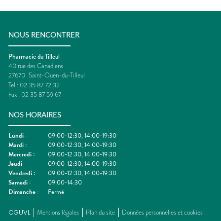
NOUS RENCONTRER
Pharmacie du Tilleul
40 rue des Canadiens
27670
Saint-Ouen-du-Tilleul
Tel :
02 35 87 72 32
Fax :
02 35 87 59 67
NOS HORAIRES
Lundi
:
09:00-12:30, 14:00-19:30
Mardi
:
09:00-12:30, 14:00-19:30
Mercredi
:
09:00-12:30, 14:00-19:30
Jeudi
:
09:00-12:30, 14:00-19:30
Vendredi
:
09:00-12:30, 14:00-19:30
Samedi
:
09:00-14:30
Dimanche
:
Fermé
CGUVL
Mentions légales
Plan du site
Données personnelles et cookies