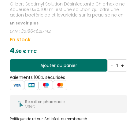
Gilbert Septimyl Solution Désinfectante Chlorhexidine
Aqueuse 0,5% 100 ml est une solution qui offre une
action bactéricide et levuricide sur la peau saine en
une minute dans les conditions des normes EN 1040
En savoir plus
et EN 1275. Action bactéricide (sur Pseudomonas
EAN :
3518646217142
aeruginosa et staphylococcus aureus) dans les
conditions de la norme EN 1276. Action levuricide sur
En stock
la peau en une minute dans les conditions de la
norme EN 1650.
4
,
90
€ TTC
Ajouter au panier
-
1
+
Paiements 100% sécurisés
Retrait en pharmacie
Offert
Politique de retour
Satisfait ou remboursé