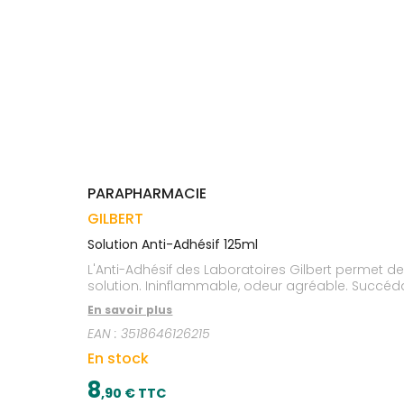
Trousse à
alimentaires
CHEVEUX
VOTRE
pharmacie
APPLICATION
Dispositifs
Cheveux
DE SANTÉ
médicaux
Corps
Homme
Solaire
Visage
PARAPHARMACIE
GILBERT
Solution Anti-Adhésif 125ml
L'Anti-Adhésif des Laboratoires Gilbert permet de
solution. Ininflammable, odeur agréable. Succéda
En savoir plus
EAN :
3518646126215
En stock
8
,
90
€ TTC