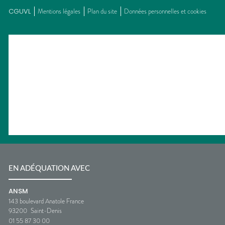
CGUVL
Mentions légales
Plan du site
Données personnelles et cookies
EN ADÉQUATION AVEC
ANSM
143 boulevard Anatole France
93200
Saint-Denis
01 55 87 30 00