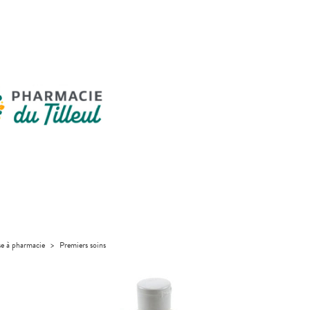
se à pharmacie
>
Premiers soins