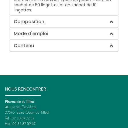
sachet de 50 lingettes et en sachet de 10
lingettes.
Composition
Mode d'emploi
Contenu
NOUS RENCONTRER
Pharmacie du Tilleul
40 rue des Canadiens
27670
Saint-Ouen-du-Tilleul
Tel :
02 35 87 72 32
Fax :
02 35 87 59 67