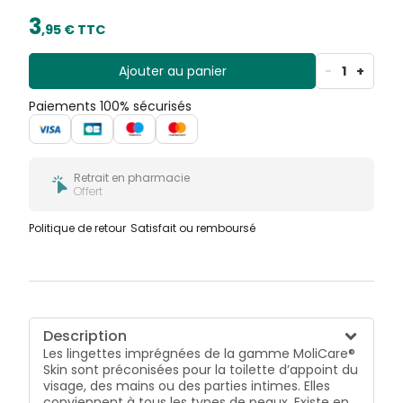
3
,
95
€ TTC
Ajouter au panier
-
1
+
Paiements 100% sécurisés
Retrait en pharmacie
Offert
Politique de retour
Satisfait ou remboursé
Description
Les lingettes imprégnées de la gamme MoliCare®
Skin sont préconisées pour la toilette d’appoint du
visage, des mains ou des parties intimes. Elles
conviennent à tous les types de peaux. Existe en