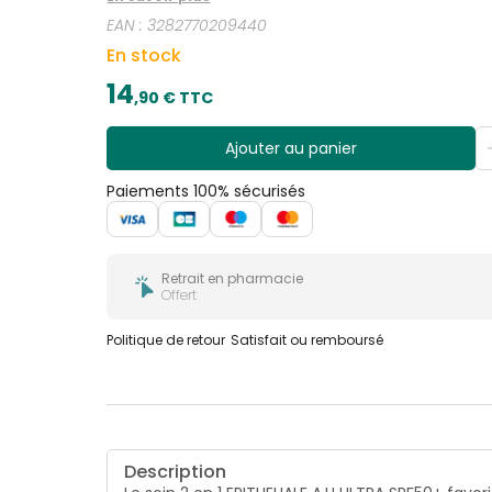
fragilisée. Sans parfum, elle est adaptée aux enfants et aux ad
EAN :
3282770209440
issue de l'agriculture biologique Info vegan : san
En stock
14
,
90
€ TTC
Ajouter au panier
Paiements 100% sécurisés
Retrait en pharmacie
Offert
Politique de retour
Satisfait ou remboursé
Description