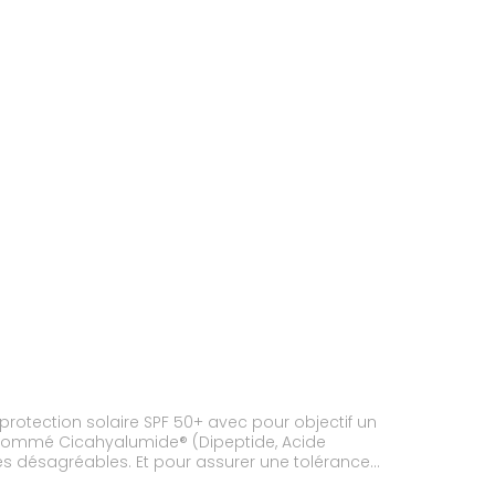
e protection solaire SPF 50+ avec pour objectif un
s nommé Cicahyalumide® (Dipeptide, Acide
ées désagréables. Et pour assurer une tolérance
imisée qui restent à la surface de la peau même