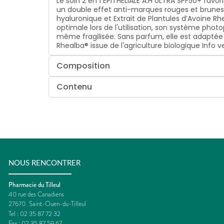
Le soin 2 en 1 EPITHELIALE A.H ULTRA SPF50+ favor
un double effet anti-marques rouges et brunes
hyaluronique et Extrait de Plantules d’Avoine R
optimale lors de l'utilisation, son système pho
même fragilisée. Sans parfum, elle est adaptée a
Rhealba® issue de l'agriculture biologique Info 
Composition
Contenu
NOUS RENCONTRER
Pharmacie du Tilleul
40 rue des Canadiens
27670
Saint-Ouen-du-Tilleul
Tel :
02 35 87 72 32
Fax :
02 35 87 59 67