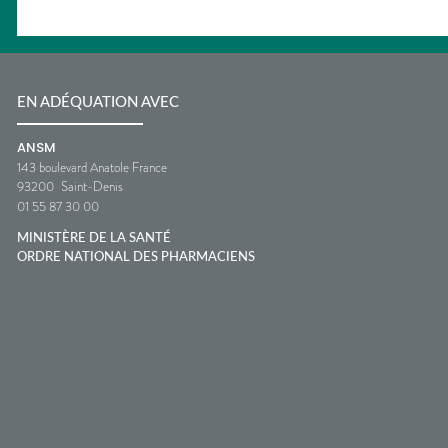
EN ADÉQUATION AVEC
ANSM
143 boulevard Anatole France
93200
Saint-Denis
01 55 87 30 00
MINISTÈRE DE LA SANTÉ
ORDRE NATIONAL DES PHARMACIENS