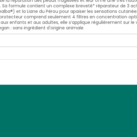
ise la réparation des peaux fragilisées et leur offre une très hau
. Sa formule contient un complexe breveté* réparateur de 3 a
healba®) et la Liane du Pérou pour apaiser les sensations cutané
toprotecteur comprend seulement 4 filtres en concentration opti
ux enfants et aux adultes, elle s’applique régulièrement sur le 
vegan : sans ingrédient d'origine animale