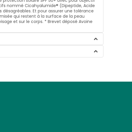
te protection solaire SPF 50+ avec pour objectif
ctifs nommé Cicahyalumide® (Dipeptide, Acide
es désagréables. Et pour assurer une tolérance
misée qui restent à la surface de la peau
visage et sur le corps. * Brevet déposé Avoine