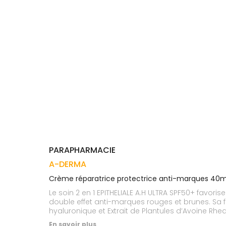
Trousse à
alimentaires
CHEVEUX
VOTRE
pharmacie
APPLICATION
Dispositifs
Cheveux
DE SANTÉ
médicaux
Corps
Homme
Solaire
Visage
PARAPHARMACIE
A-DERMA
Crème réparatrice protectrice anti-marques 40m
Le soin 2 en 1 EPITHELIALE A.H ULTRA SPF50+ favoris
double effet anti-marques rouges et brunes. Sa
hyaluronique et Extrait de Plantules d’Avoine Rh
optimale lors de l'utilisation, son système pho
En savoir plus