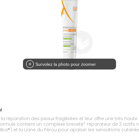
Survolez la photo pour zoomer
l
e la réparation des peaux fragilisées et leur offre une très haut
 formule contient un complexe breveté* réparateur de 3 actif
ealba®) et la Liane du Pérou pour apaiser les sensations cutan
toprotecteur comprend seulement 4 filtres en concentration opt