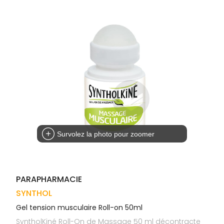
Trousse à
alimentaires
CHEVEUX
VOTRE
pharmacie
APPLICATION
Dispositifs
Cheveux
DE SANTÉ
médicaux
Corps
Homme
Solaire
Visage
Survolez la photo pour zoomer
PARAPHARMACIE
SYNTHOL
Gel tension musculaire Roll-on 50ml
SyntholKiné Roll-On de Massage 50 ml décontracte