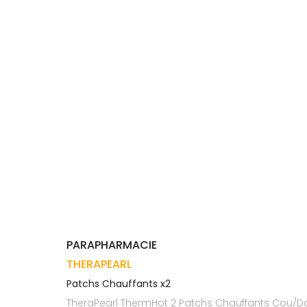
Trousse à
alimentaires
CHEVEUX
VOTRE
pharmacie
APPLICATION
Dispositifs
Cheveux
DE SANTÉ
médicaux
Corps
Homme
Solaire
Visage
PARAPHARMACIE
THERAPEARL
Patchs Chauffants x2
TheraPearl ThermHot 2 Patchs Chauffants Cou/Do