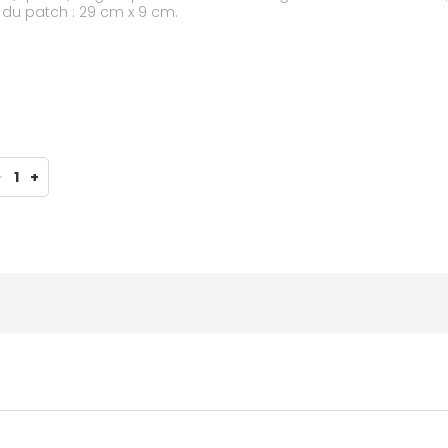
e du patch : 29 cm x 9 cm.
-
1
+